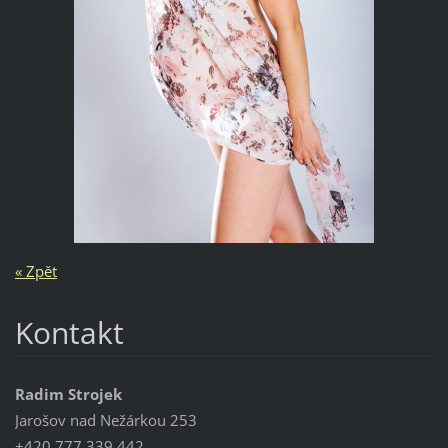
« Zpět
Kontakt
Radim Strojek
Jarošov nad Nežárkou 253
+420 777 339 442