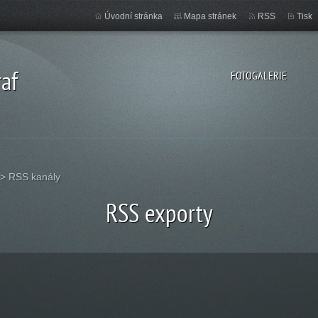
Úvodní stránka
Mapa stránek
RSS
Tisk
af
FOTOGALERIE
>
RSS kanály
RSS exporty