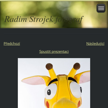
Radim Strojek fotograf
Předchozí
Následující
Spustit prezentaci