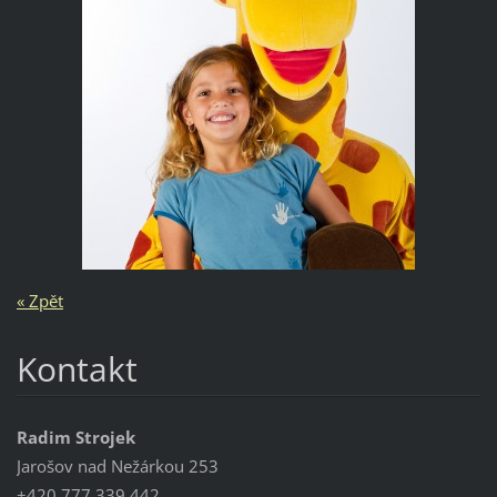
« Zpět
Kontakt
Radim Strojek
Jarošov nad Nežárkou 253
+420 777 339 442