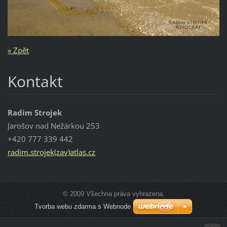
« Zpět
Kontakt
Radim Strojek
Jarošov nad Nežárkou 253
+420 777 339 442
radim.strojek(zav)atlas.cz
© 2009 Všechna práva vyhrazena.
Tvorba webu zdarma s Webnode