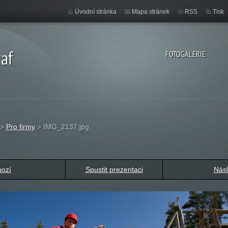
Úvodní stránka
Mapa stránek
RSS
Tisk
af
FOTOGALERIE
>
Pro firmy
>
IMG_2137.jpg
hozí
Spustit prezentaci
Násl