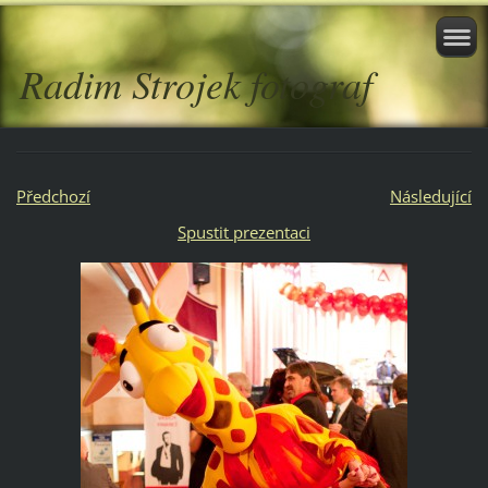
Radim Strojek fotograf
Předchozí
Následující
Spustit prezentaci