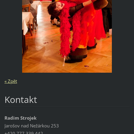
« Zpět
Kontakt
Radim Strojek
Jarošov nad Nežárkou 253
+420 777 339 442