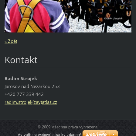
« Zpět
Kontakt
Radim Strojek
Jarošov nad Nežárkou 253
+420 777 339 442
radim.strojek(zav)atlas.cz
© 2009 Všechna práva vyhrazena.
Vytvořte si webové stránky zdarma!