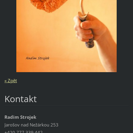
« Zpět
Kontakt
Radim Strojek
Jarošov nad Nežárkou 253
+420 777 339 442