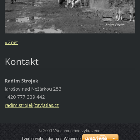
« Zpět
Kontakt
Radim Strojek
Jarošov nad Nežárkou 253
+420 777 339 442
radim.strojek(zav)atlas.cz
© 2009 Všechna práva vyhrazena.
Tvorba webu zdarma s Webnode