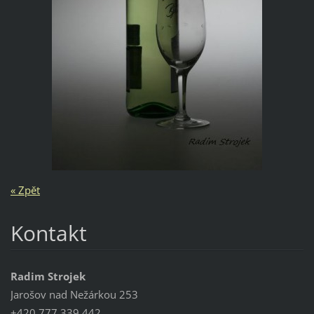
« Zpět
Kontakt
Radim Strojek
Jarošov nad Nežárkou 253
+420 777 339 442