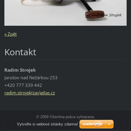
« Zpět
Kontakt
Radim Strojek
Jarošov nad Nežárkou 253
+420 777 339 442
radim.strojek(zav)atlas.cz
© 2009 Všechna práva vyhrazena.
Vytvořte si webové stránky zdarma!