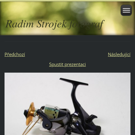
Radim Strojek fotograf
Předchozí
Následující
Spustit prezentaci