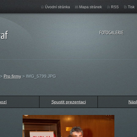
Úvodní stránka
Mapa stránek
RSS
Tisk
af
FOTOGALERIE
>
Pro firmy
>
IMG_5799.JPG
hozí
Spustit prezentaci
Násl